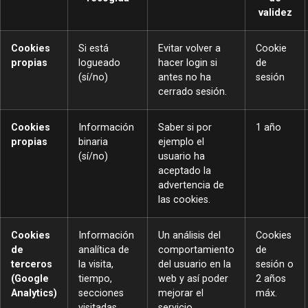
validez
Cookies
Si está
Evitar volver a
Cookie
propias
logueado
hacer login si
de
(sí/no)
antes no ha
sesión
cerrado sesión.
Cookies
Información
Saber si por
1 año
propias
binaria
ejemplo el
(sí/no)
usuario ha
aceptado la
advertencia de
las cookies.
Cookies
Información
Un análisis del
Cookies
de
analítica de
comportamiento
de
terceros
la visita,
del usuario en la
sesión o
(Google
tiempo,
web y así poder
2 años
Analytics)
secciones
mejorar el
máx.
visitadas,
servicio.