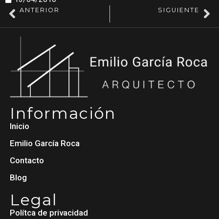
ANTERIOR
SIGUIENTE
La Alcayna, calle Ebro, Vanhouse H Terminada
10 viviendas en el carril de las palmeras
Información
Inicio
Emilio García Roca
Contacto
Blog
Legal
Polítca de privacidad